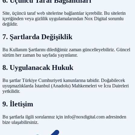
6. Üçüncü Taraf Bağlantıları
Site, üçüncü taraf web sitelerine bağlantılar içerebilir. Bu sitelerin
içeriğinden veya gizlilik uygulamalarından Nox Digital sorumlu
değildir.
7. Şartlarda Değişiklik
Bu Kullanım Şartlarını dilediğimiz zaman güncelleyebiliriz. Güncel
sürüm her zaman bu sayfada yayınlanır.
8. Uygulanacak Hukuk
Bu şartlar Türkiye Cumhuriyeti kanunlarına tabidir. Doğabilecek
uyuşmazlıklarda İstanbul (Anadolu) Mahkemeleri ve İcra Daireleri
yetkilidir.
9. İletişim
Bu şartlarla ilgili sorularınız için info@noxdigital.com adresinden
bize ulaşabilirsiniz.