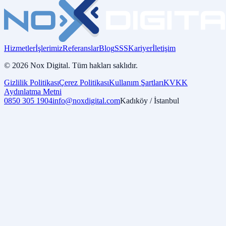
Hizmetler
İşlerimiz
Referanslar
Blog
SSS
Kariyer
İletişim
©
2026
Nox Digital.
Tüm hakları saklıdır.
Gizlilik Politikası
Çerez Politikası
Kullanım Şartları
KVKK
Aydınlatma Metni
0850 305 1904
info@noxdigital.com
Kadıköy / İstanbul