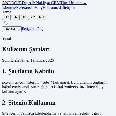
ANDROID
Depo & Nakliyat CRM
Tüm Ürünler
→
İşlerimiz
Referanslar
Blog
Hakkımızda
İletişim
Tema
TR
EN
DE
AR
RU
İletişime Geç
Teklif Al
→
Yasal
Kullanım Şartları
Son güncelleme: Temmuz 2026
1. Şartların Kabulü
noxdigital.com sitesini ("Site") kullanarak bu Kullanım Şartlarını
kabul etmiş sayılırsınız. Şartları kabul etmiyorsanız lütfen siteyi
kullanmayınız.
2. Sitenin Kullanımı
Site içeriği yalnızca bilgilendirme ve tanıtım amaçlıdır. Siteyi