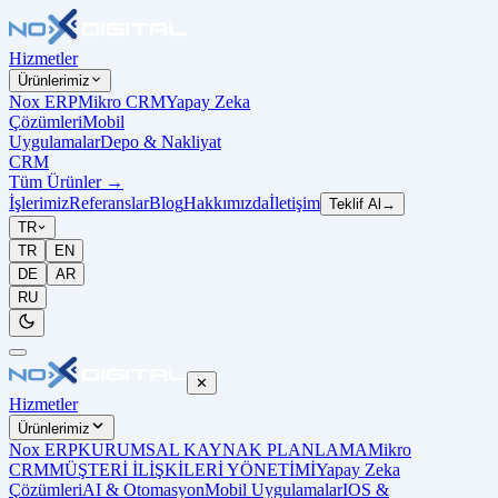
Hizmetler
Ürünlerimiz
Nox ERP
Mikro CRM
Yapay Zeka
Çözümleri
Mobil
Uygulamalar
Depo & Nakliyat
CRM
Tüm Ürünler
→
İşlerimiz
Referanslar
Blog
Hakkımızda
İletişim
Teklif Al
→
TR
TR
EN
DE
AR
RU
✕
Hizmetler
Ürünlerimiz
Nox ERP
KURUMSAL KAYNAK PLANLAMA
Mikro
CRM
MÜŞTERİ İLİŞKİLERİ YÖNETİMİ
Yapay Zeka
Çözümleri
AI & Otomasyon
Mobil Uygulamalar
IOS &